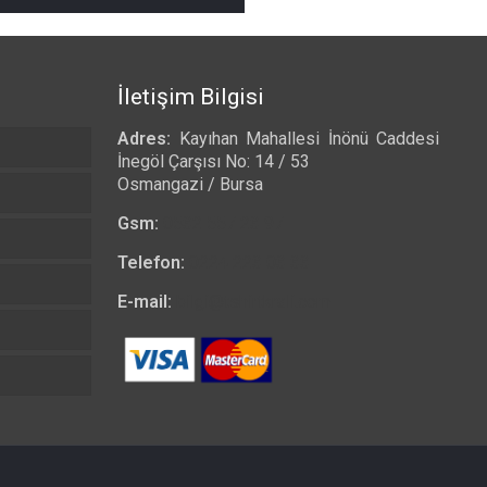
₺ 490,00
-
₺ 525,00
İletişim Bilgisi
Adres:
Kayıhan Mahallesi İnönü Caddesi
İnegöl Çarşısı No: 14 / 53
Osmangazi / Bursa
Gsm:
0532 557 23 97
Telefon:
0224 223 03 33
E-mail:
bilgi@tshirtkrali.com