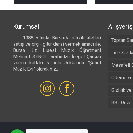
₺ 490,00
-
₺ 525,00
Kurumsal
Alışveriş
1988 yılında Bursa’da müzik aletleri
Toptan Sat
satışı ve org - gitar dersi vermek amacı ile,
Bursa Kız Lisesi Müzik Öğretmeni
İade Şartla
Mehmet ŞENOL tarafından İnegöl Çarşısı
zemin kattaki 5 nolu dükkanda "Şenol
Mesafeli 
Müzik Evi” olarak hiz...
Devamı...
Ödeme ve 
Gizlilik ve
SSL Güvenl