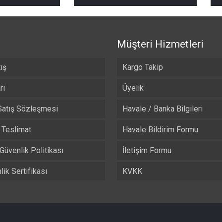
₺ 490,00
₺ 490,00
-
-
₺ 525,00
₺ 525,00
Müşteri Hizmetleri
ış
Kargo Takip
rı
Üyelik
Satış Sözleşmesi
Havale / Banka Bilgileri
Teslimat
Havale Bildirim Formu
 Güvenlik Politikası
İletişim Formu
ik Sertifikası
KVKK