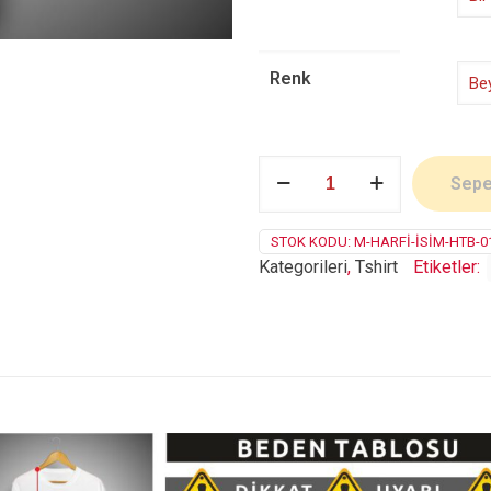
Renk
M
Sepe
Harfi
adet
STOK KODU:
M-HARFI-İSIM-HTB-0
Kategorileri
,
Tshirt
Etiketler: