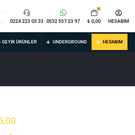
0
0224 223 03 33
0532 557 23 97
₺ 0,00
HESABIM
) GEYIK ÜRÜNLER
UNDERGROUND
HESABIM
Fiyat
5,00
aralığı: