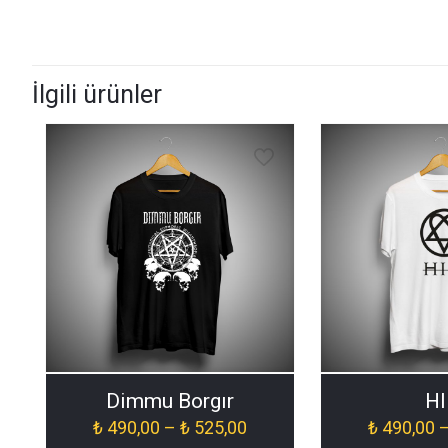
İlgili ürünler
Dimmu Borgır
H
Fiyat
₺
490,00
–
₺
525,00
₺
490,00
aralığı: