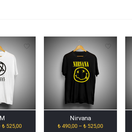
IM
Nirvana
Fiyat
Fiyat
–
₺
525,00
₺
490,00
–
₺
525,00
aralığı:
aralığı: