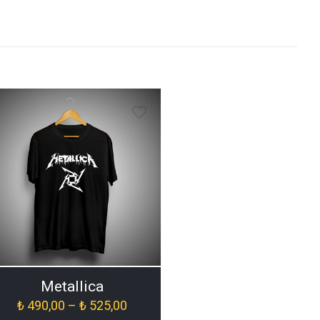
Metallica
Fiyat
₺
490,00
–
₺
525,00
aralığı: