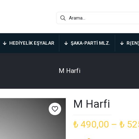
HEDIYELIK EŞYALAR
ŞAKA-PARTI MLZ.
R(EN
M Harfi
M Harfi
₺
490,00
–
₺
52