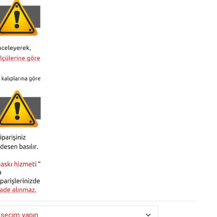
₺ 490,00
-
₺ 525,00