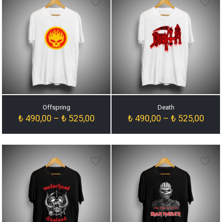
Offspring
Death
Fiyat
Fiyat
₺
490,00
–
₺
525,00
₺
490,00
–
₺
525,00
aralığı:
aralığ
₺ 490,00
₺ 49
-
-
₺ 525,00
₺ 52