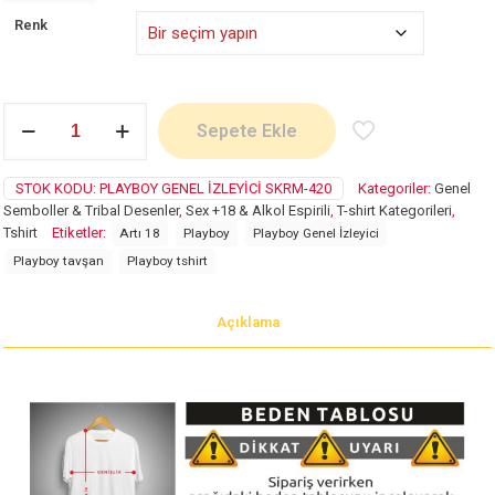
Renk
Playboy
Sepete Ekle
Genel
İzleyici
adet
STOK KODU:
PLAYBOY GENEL İZLEYICI SKRM-420
Kategoriler:
Genel
Semboller & Tribal Desenler
,
Sex +18 & Alkol Espirili
,
T-shirt Kategorileri
,
Tshirt
Etiketler:
Artı 18
Playboy
Playboy Genel İzleyici
Playboy tavşan
Playboy tshirt
Açıklama