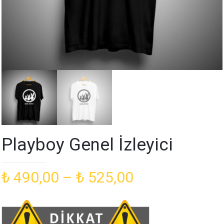
Playboy Genel İzleyici
Fiyat
₺
490,00
–
₺
525,00
aralığı:
₺ 490,00
-