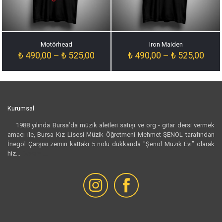
Motörhead
Iron Maiden
Fiyat
Fiyat
₺
490,00
–
₺
525,00
₺
490,00
–
₺
525,00
aralığı:
aralığ
₺ 490,00
₺ 49
-
-
₺ 525,00
₺ 52
Kurumsal
1988 yılında Bursa’da müzik aletleri satışı ve org - gitar dersi vermek
amacı ile, Bursa Kız Lisesi Müzik Öğretmeni Mehmet ŞENOL tarafından
İnegöl Çarşısı zemin kattaki 5 nolu dükkanda "Şenol Müzik Evi” olarak
hiz...
Devamı...