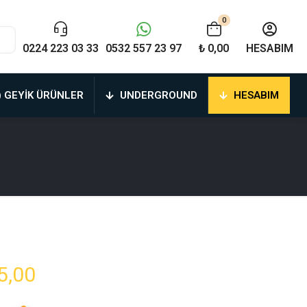
0
0224 223 03 33
0532 557 23 97
₺ 0,00
HESABIM
) GEYIK ÜRÜNLER
UNDERGROUND
HESABIM
Fiyat
5,00
aralığı: