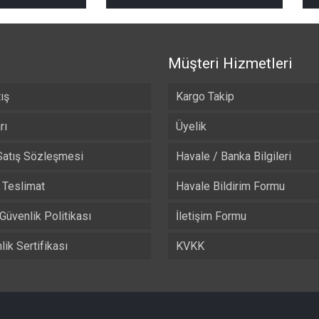
₺ 490,00
₺ 490,00
-
-
₺ 525,00
₺ 525,00
Müşteri Hizmetleri
ış
Kargo Takip
rı
Üyelik
Satış Sözleşmesi
Havale / Banka Bilgileri
Teslimat
Havale Bildirim Formu
 Güvenlik Politikası
İletişim Formu
ik Sertifikası
KVKK