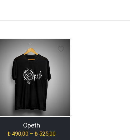
Opeth
Fiyat
₺
490,00
–
₺
525,00
aralığı: