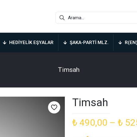
HEDIYELIK EŞYALAR
ŞAKA-PARTI MLZ.
R(EN
Timsah
Timsah
₺
490,00
–
₺
52