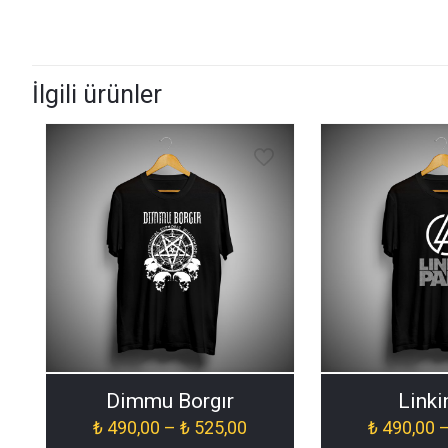
İlgili ürünler
Dimmu Borgır
Linki
Fiyat
₺
490,00
–
₺
525,00
₺
490,00
aralığı: