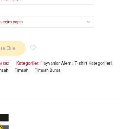
te Ekle
Kategoriler:
Hayvanlar Alemi
,
T-shirt Kategorileri
,
M-382
imsah
Timsah
Timsah Bursa