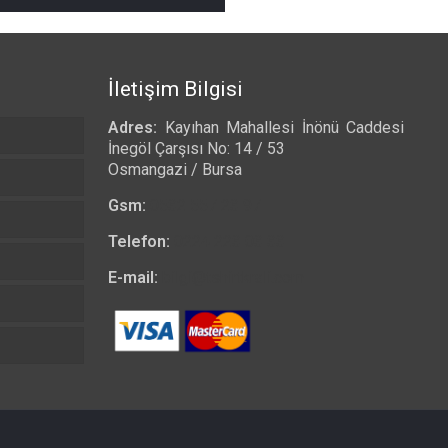
₺ 490,00
-
₺ 525,00
İletişim Bilgisi
Adres:
Kayıhan Mahallesi İnönü Caddesi
İnegöl Çarşısı No: 14 / 53
Osmangazi / Bursa
Gsm:
0532 557 23 97
Telefon:
0224 223 03 33
E-mail:
bilgi@tshirtkrali.com