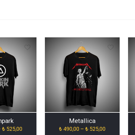
npark
Metallica
Fiyat
Fiyat
–
₺
525,00
₺
490,00
–
₺
525,00
aralığı:
aralığı: