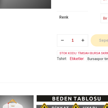
Renk
Timsah
Sepe
adet
STOK KODU:
TIMSAH BURSA SKR
Tshirt
Etiketler:
Bursaspor t