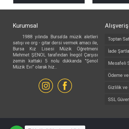
₺ 490,00
-
₺ 525,00
Kurumsal
Alışveriş
1988 yılında Bursa’da müzik aletleri
Toptan Sat
satışı ve org - gitar dersi vermek amacı ile,
Bursa Kız Lisesi Müzik Öğretmeni
İade Şartla
Mehmet ŞENOL tarafından İnegöl Çarşısı
zemin kattaki 5 nolu dükkanda "Şenol
Mesafeli 
Müzik Evi” olarak hiz...
Devamı...
Ödeme ve 
Gizlilik ve
SSL Güvenl