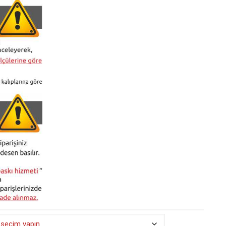
₺ 490,00
-
₺ 525,00