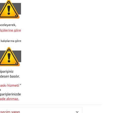
₺ 490,00
-
₺ 525,00