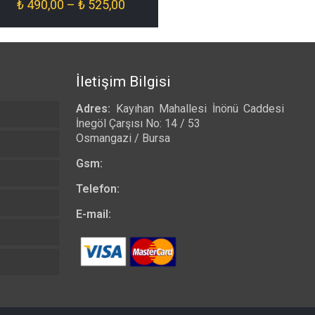
Fiyat
₺
490,00
–
₺
525,00
aralığı:
₺ 490,00
-
₺ 525,00
İletişim Bilgisi
Adres:
Kayıhan Mahallesi İnönü Caddesi
İnegöl Çarşısı No: 14 / 53
Osmangazi / Bursa
Gsm:
0532 557 23 97
Telefon:
0224 223 03 33
E-mail:
bilgi@tshirtkrali.com