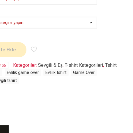
te Ekle
Kategoriler:
Sevgili & Eş
,
T-shirt Kategorileri
,
Tshirt
456
t
Evlilik game over
Evlilik tshirt
Game Over
gili tshirt