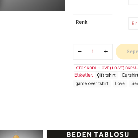
Renk
Love
Sepe
(LO-
VE)
adet
STOK KODU:
LOVE ( LO-VE) BKRM-
Etiketler:
Çift tshirt
Eş tshir
game over tshirt
Love
Sev