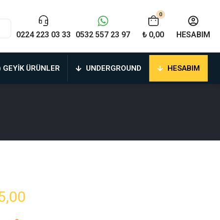
0
0224 223 03 33
0532 557 23 97
₺ 0,00
HESABIM
) GEYIK ÜRÜNLER
UNDERGROUND
HESABIM
Fiyat
5,00
aralığı: