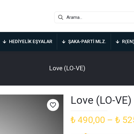
HEDIYELIK EŞYALAR
ŞAKA-PARTI MLZ.
R(EN
Love (LO-VE)
Love (LO-VE)
₺
490,00
–
₺
52