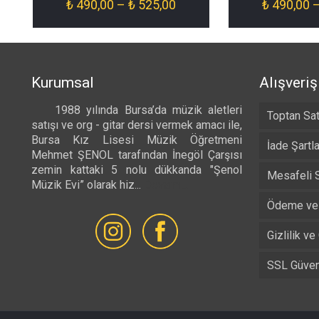
Fiyat
₺
490,00
–
₺
525,00
₺
490,00
aralığı:
₺ 490,00
-
₺ 525,00
Kurumsal
Alışveriş
1988 yılında Bursa’da müzik aletleri
Toptan Sat
satışı ve org - gitar dersi vermek amacı ile,
Bursa Kız Lisesi Müzik Öğretmeni
İade Şartla
Mehmet ŞENOL tarafından İnegöl Çarşısı
zemin kattaki 5 nolu dükkanda "Şenol
Mesafeli 
Müzik Evi” olarak hiz...
Devamı...
Ödeme ve 
Gizlilik ve
SSL Güvenl