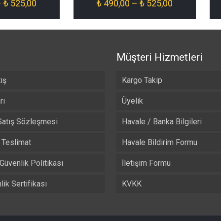
Fiyat
Fiyat
–
₺
525,00
₺
490,00
–
₺
525,00
aralığı:
aralığı:
₺ 490,00
₺ 490,00
-
-
₺ 525,00
₺ 525,00
Müşteri Hizmetleri
ış
Kargo Takip
rı
Üyelik
Satış Sözleşmesi
Havale / Banka Bilgileri
Teslimat
Havale Bildirim Formu
 Güvenlik Politikası
İletişim Formu
ik Sertifikası
KVKK