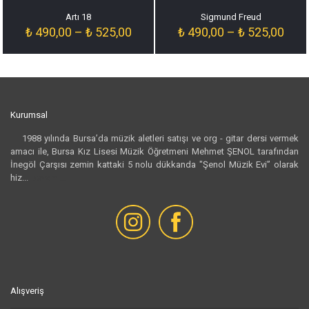
Artı 18
Sigmund Freud
Fiyat
Fiyat
₺
490,00
–
₺
525,00
₺
490,00
–
₺
525,00
aralığı:
aralığ
₺ 490,00
₺ 49
-
-
₺ 525,00
₺ 52
Kurumsal
1988 yılında Bursa’da müzik aletleri satışı ve org - gitar dersi vermek
amacı ile, Bursa Kız Lisesi Müzik Öğretmeni Mehmet ŞENOL tarafından
İnegöl Çarşısı zemin kattaki 5 nolu dükkanda "Şenol Müzik Evi” olarak
hiz...
Devamı...
Alışveriş