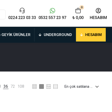
0
0224 223 03 33
0532 557 23 97
₺ 0,00
HESABIM
) GEYIK ÜRÜNLER
UNDERGROUND
HESABIM
8
36
72
108