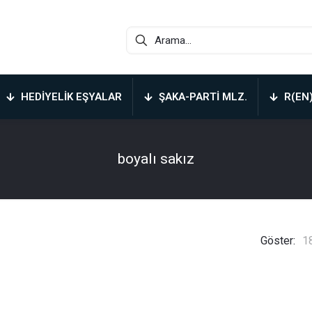
HEDIYELIK EŞYALAR
ŞAKA-PARTI MLZ.
R(EN
boyalı sakız
Göster:
1