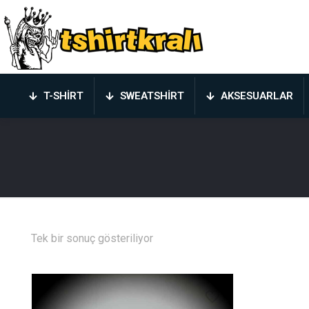
T-SHIRT
SWEATSHIRT
AKSESUARLAR
Tek bir sonuç gösteriliyor