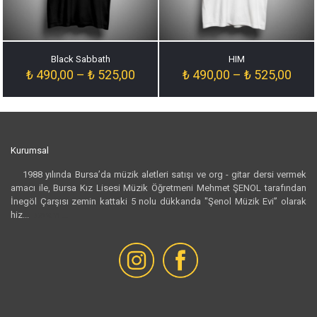
Black Sabbath
HIM
Fiyat
Fiyat
₺
490,00
–
₺
525,00
₺
490,00
–
₺
525,00
aralığı:
aralığ
₺ 490,00
₺ 49
-
-
₺ 525,00
₺ 52
Kurumsal
1988 yılında Bursa’da müzik aletleri satışı ve org - gitar dersi vermek
amacı ile, Bursa Kız Lisesi Müzik Öğretmeni Mehmet ŞENOL tarafından
İnegöl Çarşısı zemin kattaki 5 nolu dükkanda "Şenol Müzik Evi” olarak
hiz...
Devamı...