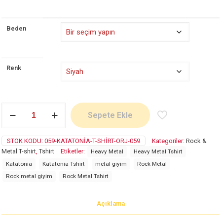
Beden
Renk
Katatonia
Sepete Ekle
adet
STOK KODU:
059-KATATONIA-T-SHIRT-ORJ-059
Kategoriler:
Rock &
Metal T-shirt
,
Tshirt
Etiketler:
Heavy Metal
Heavy Metal Tshirt
Katatonia
Katatonia Tshirt
metal giyim
Rock Metal
Rock metal giyim
Rock Metal Tshirt
Açıklama