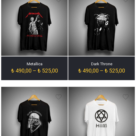
Metallica
Dark Throne
Fiyat
Fiyat
₺
490,00
–
₺
525,00
₺
490,00
–
₺
525,00
aralığı:
aralığ
₺ 490,00
₺ 49
-
-
₺ 525,00
₺ 52