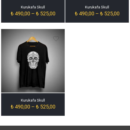
Kurukafa Skull
Kurukafa Skull
Fiyat
Fiyat
₺
490,00
–
₺
525,00
₺
490,00
–
₺
525,00
aralığı:
aralığ
₺ 490,00
₺ 49
-
-
₺ 525,00
₺ 52
Kurukafa Skull
Fiyat
₺
490,00
–
₺
525,00
aralığı:
₺ 490,00
-
₺ 525,00