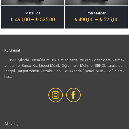
Metallica
Iron Maiden
Fiyat
Fiyat
₺
490,00
–
₺
525,00
₺
490,00
–
₺
525,00
aralığı:
aralığ
₺ 490,00
₺ 49
-
-
₺ 525,00
₺ 52
Kurumsal
1988 yılında Bursa’da müzik aletleri satışı ve org - gitar dersi vermek
amacı ile, Bursa Kız Lisesi Müzik Öğretmeni Mehmet ŞENOL tarafından
İnegöl Çarşısı zemin kattaki 5 nolu dükkanda "Şenol Müzik Evi” olarak
hiz...
Devamı...
Alışveriş