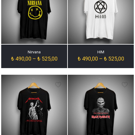
Nirvana
HIM
Fiyat
Fiyat
₺
490,00
–
₺
525,00
₺
490,00
–
₺
525,00
aralığı:
aralığ
₺ 490,00
₺ 49
-
-
₺ 525,00
₺ 52