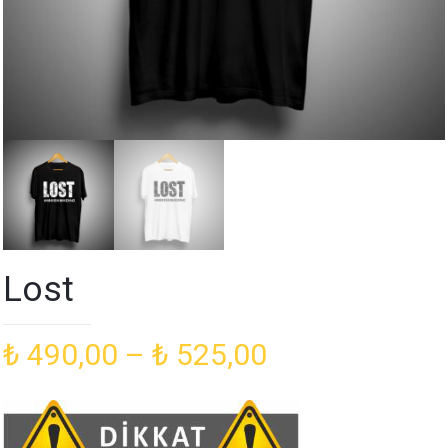
Lost
Fiyat
₺
490,00
–
₺
525,00
aralığı:
₺ 490,00
-