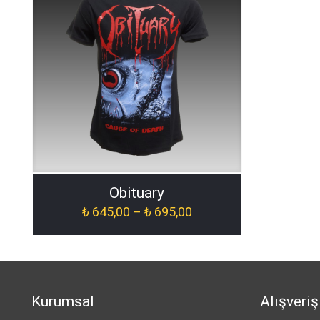
Obituary
Fiyat
₺
645,00
–
₺
695,00
aralığı:
₺ 645,00
-
₺ 695,00
Kurumsal
Alışveriş