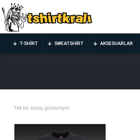
T-SHIRT
SWEATSHIRT
AKSESUARLAR
Tek bir sonuç gösteriliyor