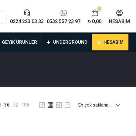
0
0224 223 03 33
0532 557 23 97
₺ 0,00
HESABIM
) GEYIK ÜRÜNLER
UNDERGROUND
HESABIM
8
36
72
108