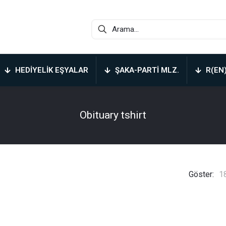
HEDIYELIK EŞYALAR
ŞAKA-PARTI MLZ.
R(EN
Obituary tshirt
Göster:
1