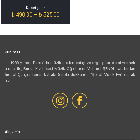
Kasetçalar
Fiyat
₺
490,00
–
₺
525,00
aralığı:
₺ 490,00
-
₺ 525,00
Kurumsal
1988 yılında Bursa’da müzik aletleri satışı ve org - gitar dersi vermek
amacı ile, Bursa Kız Lisesi Müzik Öğretmeni Mehmet ŞENOL tarafından
İnegöl Çarşısı zemin kattaki 5 nolu dükkanda "Şenol Müzik Evi” olarak
hiz...
Devamı...
Alışveriş