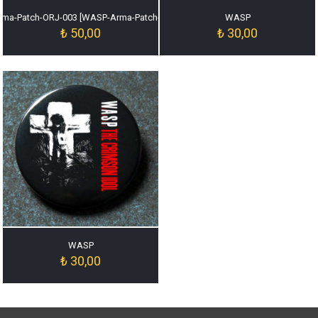
ma-Patch-ORJ-003 [WASP-Arma-Patch-ORJ-003]
WASP
₺
50,00
₺
30,00
WASP
₺
30,00