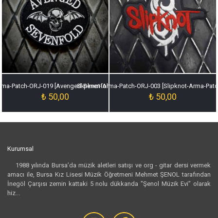
ma-Patch-ORJ-019 [Avenged-Sevenfold-Arma-Patch-ORJ-019]
Slipknot-Arma-Patch-ORJ-003 [Slipknot-Arma-Pat
₺
50,00
₺
50,00
Kurumsal
1988 yılında Bursa’da müzik aletleri satışı ve org - gitar dersi vermek
amacı ile, Bursa Kız Lisesi Müzik Öğretmeni Mehmet ŞENOL tarafından
İnegöl Çarşısı zemin kattaki 5 nolu dükkanda "Şenol Müzik Evi” olarak
hiz...
Devamı...