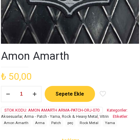
Amon Amarth
₺
50,00
Amon
Sepete Ekle
Amarth
adet
STOK KODU:
AMON AMARTH ARMA-PATCH-ORJ-070
Kategoriler:
Aksesuarlar
,
Arma - Patch - Yama
,
Rock & Heavy Metal
,
Vitrin
Etiketler:
Amon Amarth
Arma
Patch
peç
Rock Metal
Yama