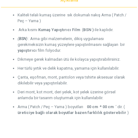
Açıklama
Kaliteli telalı kumaş üzerine sık dokumalı nakış Arma ( Patch /
Peç – Yama )
Arka kısmı
Kumaş Yapıştırıcı Film
(
BSN )
ile kaplıdır.
(
BSN
)
: Arma gibi malzemelerin, dikiş uygulaması
gerekmeksizin kumaş yüzeylere yapıştırılmasını sağlayan bir
yapıştırıcı
film folyodur.
Dikmeye gerek kalmadan ütü ile kolayca yapıştırabilirsiniz.
Her türlü yırtık ve delik kapatma, yamama için kullanılabilir.
Çanta, eşofman, mont, pantolon veya tshirte aksesuar olarak
dikilebilir veya yapıştırılabilir.
Deri mont, kot mont, deri yelek, kot yelek üzerine görsel
anlamda bir tasarım oluşturmak için kullanılabilir.
Arma ( Patch / Peç – Yama ) boyutları
00 cm * 00 cm
‘ dir. (
üreticiye bağlı olarak boyutlar bazen farklılık gösterebilir
)