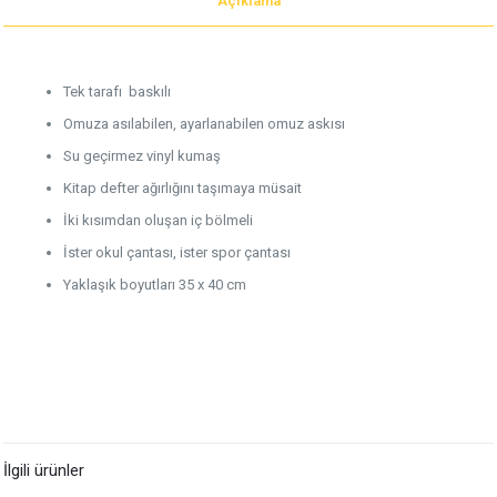
Açıklama
Tek tarafı baskılı
Omuza asılabilen, ayarlanabilen omuz askısı
Su geçirmez vinyl kumaş
Kitap defter ağırlığını taşımaya müsait
İki kısımdan oluşan iç bölmeli
İster okul çantası, ister spor çantası
Yaklaşık boyutları 35 x 40 cm
İlgili ürünler