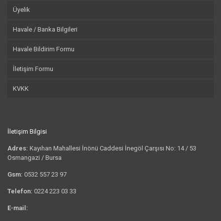
Üyelik
Havale / Banka Bilgileri
Havale Bildirim Formu
İletişim Formu
KVKK
İletişim Bilgisi
Adres:
Kayıhan Mahallesi İnönü Caddesi İnegöl Çarşısı No: 14 / 53
Osmangazi / Bursa
Gsm:
0532 557 23 97
Telefon:
0224 223 03 33
E-mail:
bilgi@tshirtkrali.com