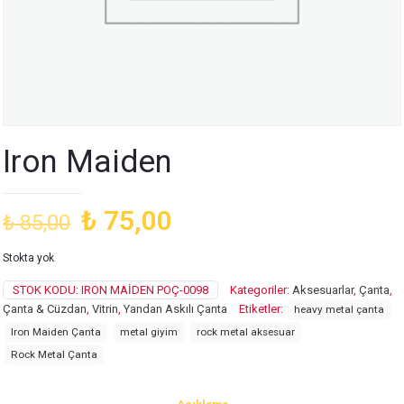
Iron Maiden
Orijinal
Şu
₺
75,00
₺
85,00
fiyat:
andaki
Stokta yok
₺ 85,00.
fiyat:
STOK KODU:
IRON MAIDEN POÇ-0098
Kategoriler:
Aksesuarlar
,
Çanta
,
₺ 75,00.
Çanta & Cüzdan
,
Vitrin
,
Yandan Askılı Çanta
Etiketler:
heavy metal çanta
Iron Maiden Çanta
metal giyim
rock metal aksesuar
Rock Metal Çanta