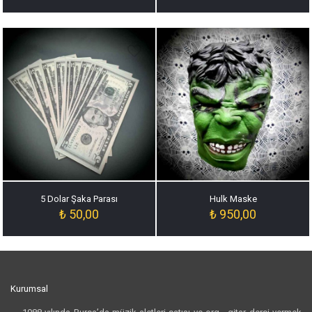
5 Dolar Şaka Parası
Hulk Maske
₺
50,00
₺
950,00
Kurumsal