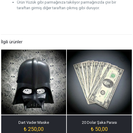
Ürün Yüzük gibi parmağınıza takılıyor parmağınızda çivi bir
taraftan girmiş diğer taraftan çıkmış gibi duruyor.
İlgili ürünler
Dart Vader Maske
20 Dolar Şaka Parası
₺
250,00
₺
50,00