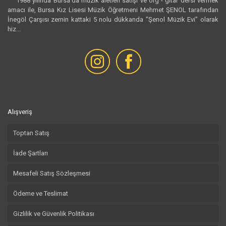
1988 yılında Bursa’da müzik aletleri satışı ve org - gitar dersi vermek
amacı ile, Bursa Kız Lisesi Müzik Öğretmeni Mehmet ŞENOL tarafından
İnegöl Çarşısı zemin kattaki 5 nolu dükkanda "Şenol Müzik Evi” olarak
hiz...
Devamı...
Alışveriş
Toptan Satış
İade Şartları
Mesafeli Satış Sözleşmesi
Ödeme ve Teslimat
Gizlilik ve Güvenlik Politikası