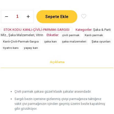
Kanlı
Sepete Ekle
Çivili
Parmak
adet
STOK KODU:
KANLI-ÇIVILI-PARMAK-SARGISI
Kategoriler:
Şaka & Parti
Mlz.
,
Şaka Malzemeleri
,
Vitrin
Etiketler:
çivili parmak
Kanlı parmak
Kanlı-Çivili-Parmak-Sargısı
şaka kan
şaka malzemeleri
Şaka oyunları
tiyatro kanı
yapay kan
Açıklama
Çivili parmak şakası güzel klasik şakalar arasındadır.
Sargılı bezin içerisine gizlenmiş çiviyi parmağınıza taktığınız
vakit çivi parmağınızın içinden geçmiş üzerini bezle kapatılmış
gibi gözüküyor.