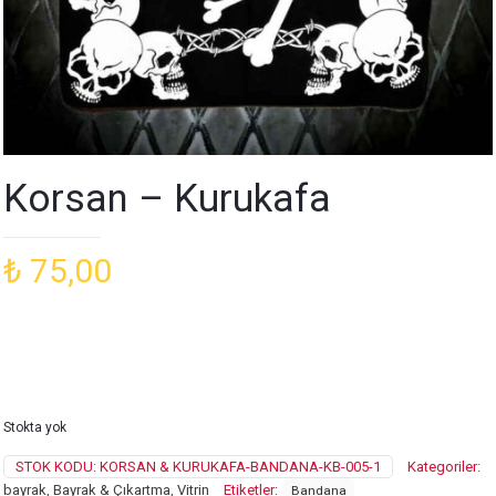
Korsan – Kurukafa
₺
75,00
Stokta yok
STOK KODU:
KORSAN & KURUKAFA-BANDANA-KB-005-1
Kategoriler:
bayrak
,
Bayrak & Çıkartma
,
Vitrin
Etiketler:
Bandana