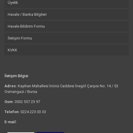
Üyelik
Havale / Banka Bilgileri
Havale Bildirim Formu
İletişim Formu
KVKK
İletişim Bilgisi
Adres:
Kayıhan Mahallesi İnönü Caddesi İnegöl Çarşısı No: 14 / 53
Osmangazi / Bursa
Gsm:
0532 557 23 97
Telefon:
0224 223 03 33
E-mail:
bilgi@tshirtkrali.com