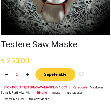
Testere Saw Maske
₺
250,00
Testere
Sepete Ekle
Saw
Maske
adet
STOK KODU:
TESTERE-SAW-MASKE-MA-003
Kategoriler:
Maskeler
,
Şaka & Parti Mlz.
,
Vitrin
Etiketler:
Maske
Parti Maskesi
Testere Maskesi
the saw Maske