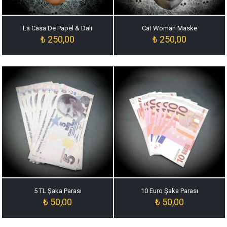
La Casa De Papel & Dali
Cat Woman Maske
₺
250,00
₺
250,00
5 TL Şaka Parası
10 Euro Şaka Parası
₺
50,00
₺
50,00