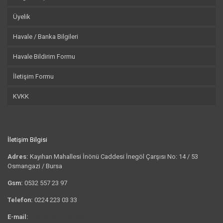
Üyelik
Havale / Banka Bilgileri
Havale Bildirim Formu
İletişim Formu
KVKK
İletişim Bilgisi
Adres:
Kayıhan Mahallesi İnönü Caddesi İnegöl Çarşısı No: 14 / 53
Osmangazi / Bursa
Gsm:
0532 557 23 97
Telefon:
0224 223 03 33
E-mail:
bilgi@tshirtkrali.com