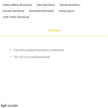
Heavy Metal Aksesuar
kare bandana
kartal bandana
korsan bandana
Kurukafa Bandana
metal giyim
rock metal aksesuar
Açıklama
Pamuklu penye kumaştan üretilmiştir .
55 x 55 cm boyutlarındadır.
İlgili ürünler