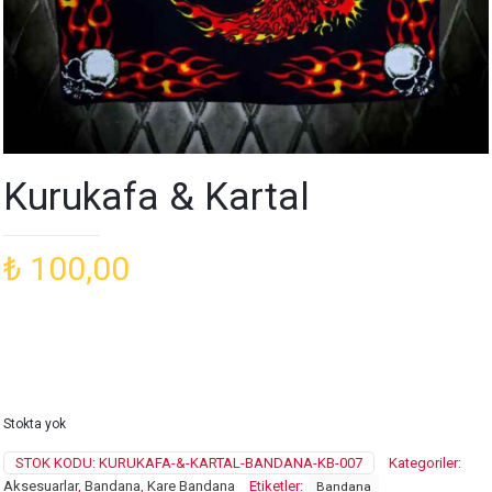
Kurukafa & Kartal
₺
100,00
Stokta yok
STOK KODU:
KURUKAFA-&-KARTAL-BANDANA-KB-007
Kategoriler:
Aksesuarlar
,
Bandana
,
Kare Bandana
Etiketler:
Bandana