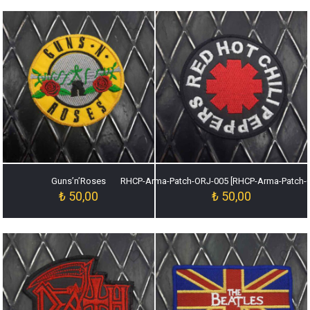
Guns’n’Roses
RHCP-Arma-Patch-ORJ-005 [RHCP-Arma-Patch-
₺
50,00
₺
50,00