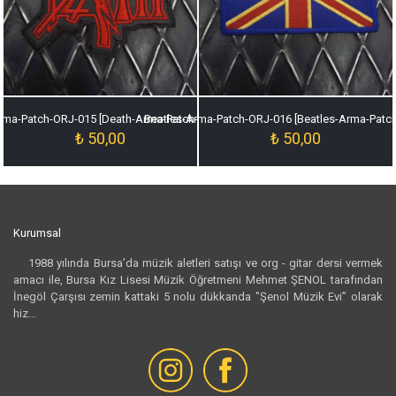
rma-Patch-ORJ-015 [Death-Arma-Patch-ORJ-015]
Beatles-Arma-Patch-ORJ-016 [Beatles-Arma-Patc
₺
50,00
₺
50,00
Kurumsal
1988 yılında Bursa’da müzik aletleri satışı ve org - gitar dersi vermek
amacı ile, Bursa Kız Lisesi Müzik Öğretmeni Mehmet ŞENOL tarafından
İnegöl Çarşısı zemin kattaki 5 nolu dükkanda "Şenol Müzik Evi” olarak
hiz...
Devamı...