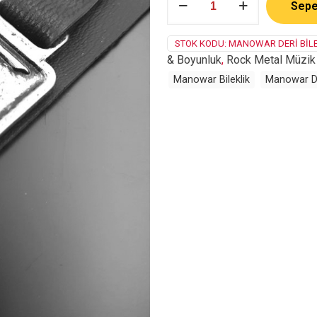
Sepe
adet
STOK KODU:
MANOWAR DERI BILE
& Boyunluk
,
Rock Metal Müzik
Manowar Bileklik
Manowar Der