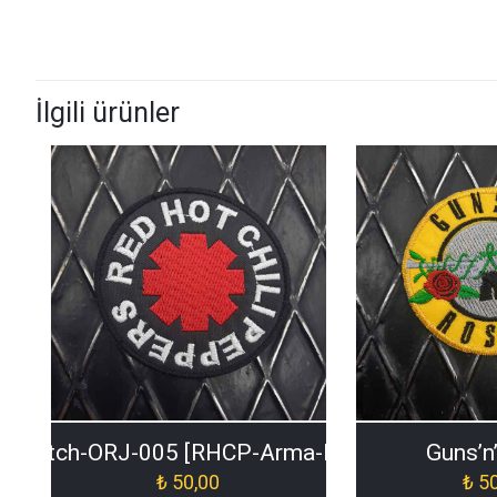
İlgili ürünler
-Patch-ORJ-005 [RHCP-Arma-Patch-ORJ-005]
Guns’n
₺
50,00
₺
50