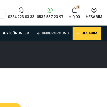
0
0224 223 03 33
0532 557 23 97
₺ 0,00
HESABIM
) GEYIK ÜRÜNLER
UNDERGROUND
HESABIM