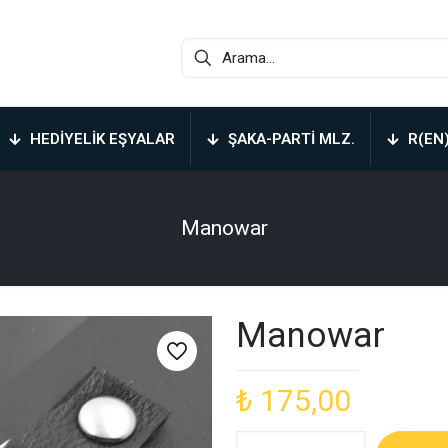
HEDIYELIK EŞYALAR
ŞAKA-PARTI MLZ.
R(EN
Manowar
Manowar
₺
175,00
Manowar