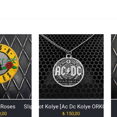
’Roses
Slipknot Kolye [Ac Dc Kolye ORKO-035
,00
₺
150,00