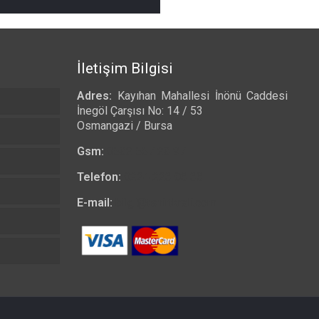
İletişim Bilgisi
Adres:
Kayıhan Mahallesi İnönü Caddesi
İnegöl Çarşısı No: 14 / 53
Osmangazi / Bursa
Gsm:
0532 557 23 97
Telefon:
0224 223 03 33
E-mail:
bilgi@tshirtkrali.com