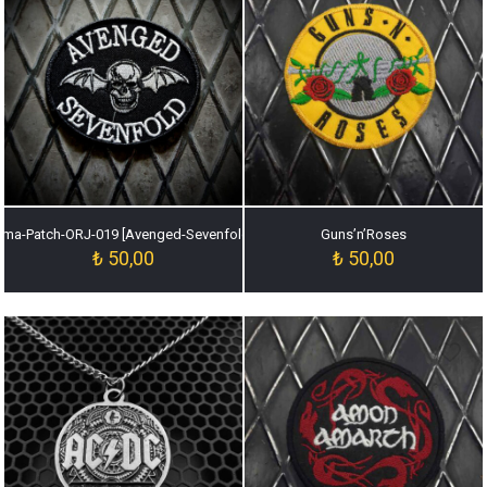
ma-Patch-ORJ-019 [Avenged-Sevenfold-Arma-Patch-ORJ-019]
Guns’n’Roses
₺
50,00
₺
50,00