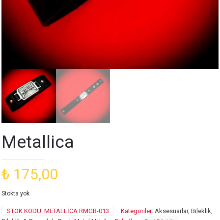
Metallica
₺
175,00
Stokta yok
STOK KODU:
METALLICA RMGB-013
Kategoriler:
Aksesuarlar
,
Bileklik
,