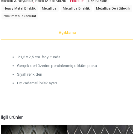
Bileklik & Boyunluk
,
Rock Metal Müzik
Etiketler:
Deri Bileklik
Heavy Metal Bileklik
Metallica
Metallica Bileklik
Metallica Deri Bileklik
rock metal aksesuar
Açıklama
21,5 x 2,5 cm boyutunda
Gerçek deri üzerine perçinlenmiş döküm plaka
Siyah renk deri
Üç kademeli bilek ayarı
İlgili ürünler