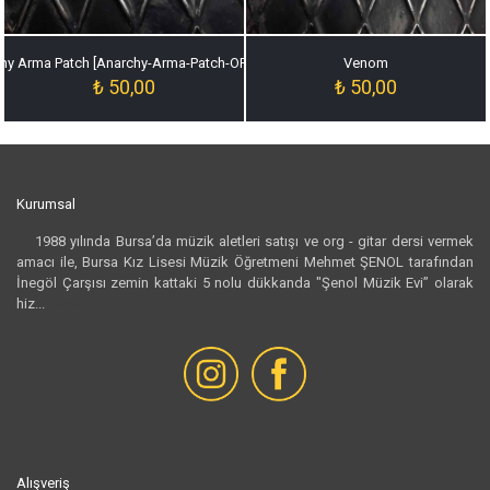
hy Arma Patch [Anarchy-Arma-Patch-ORJ-020]
Venom
₺
50,00
₺
50,00
Kurumsal
1988 yılında Bursa’da müzik aletleri satışı ve org - gitar dersi vermek
amacı ile, Bursa Kız Lisesi Müzik Öğretmeni Mehmet ŞENOL tarafından
İnegöl Çarşısı zemin kattaki 5 nolu dükkanda "Şenol Müzik Evi” olarak
hiz...
Devamı...
Alışveriş