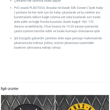
Çantanın tek tarafına baskı yapılır.
PVC esaslı PLASTİSOL Boyalar ile klasik Silk Screen ( İpek Kalıp
) yöntemi ile her renk için bir kalıp çıkarılarak ve bu renkler ara
kurutmalarla silikon kağıt üzerine üst üste basılarak son baskı
elde edilir ve kağıt fırında kurutulur. Baskı kağıdı 160- 170
derece sıcaklıklarda, 5 bar basınç ile 15-20 saniye içerisinde
çanta üzerine transfer edilir ve baskı kumaşın dokularına işler.
İpli büzgülü gabardin çantaları elde veya çamaşır makinesinde
yıkamanızda mahsur yoktur, ürünün yıkanması üzerindeki
baskının çıkmasına sebep olmaz.
İlgili ürünler