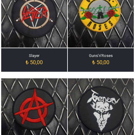
Slayer
Guns’n’Roses
₺
50,00
₺
50,00