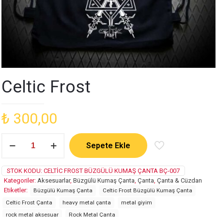
Celtic Frost
₺
300,00
Celtic
Sepete Ekle
Frost
adet
STOK KODU:
CELTIC FROST BÜZGÜLÜ KUMAŞ ÇANTA BÇ-007
Kategoriler:
Aksesuarlar
,
Büzgülü Kumaş Çanta
,
Çanta
,
Çanta & Cüzdan
Etiketler:
Büzgülü Kumaş Çanta
Celtic Frost Büzgülü Kumaş Çanta
Celtic Frost Çanta
heavy metal çanta
metal giyim
rock metal aksesuar
Rock Metal Çanta