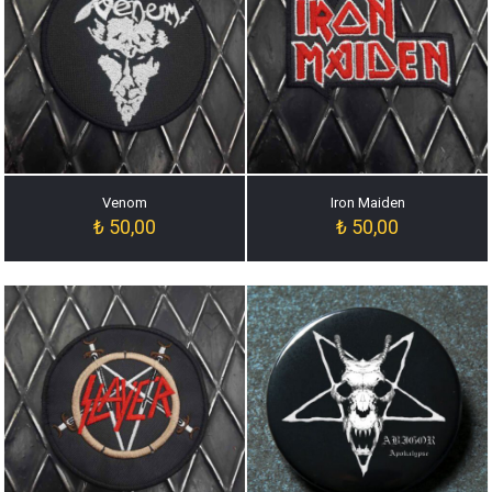
Venom
Iron Maiden
₺
50,00
₺
50,00