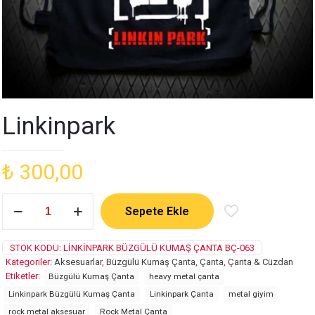
Linkinpark
₺
300,00
Linkinpark
Sepete Ekle
adet
STOK KODU:
LINKINPARK BÜZGÜLÜ KUMAŞ ÇANTA BÇ-063
Kategoriler:
Aksesuarlar
,
Büzgülü Kumaş Çanta
,
Çanta
,
Çanta & Cüzdan
Etiketler:
Büzgülü Kumaş Çanta
heavy metal çanta
Linkinpark Büzgülü Kumaş Çanta
Linkinpark Çanta
metal giyim
rock metal aksesuar
Rock Metal Çanta