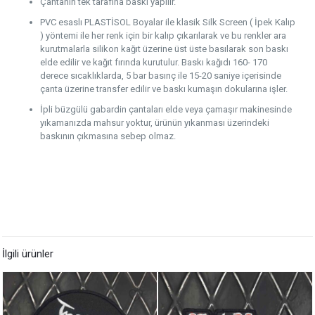
Çantanın tek tarafına baskı yapılır.
PVC esaslı PLASTİSOL Boyalar ile klasik Silk Screen ( İpek Kalıp
) yöntemi ile her renk için bir kalıp çıkarılarak ve bu renkler ara
kurutmalarla silikon kağıt üzerine üst üste basılarak son baskı
elde edilir ve kağıt fırında kurutulur. Baskı kağıdı 160- 170
derece sıcaklıklarda, 5 bar basınç ile 15-20 saniye içerisinde
çanta üzerine transfer edilir ve baskı kumaşın dokularına işler.
İpli büzgülü gabardin çantaları elde veya çamaşır makinesinde
yıkamanızda mahsur yoktur, ürünün yıkanması üzerindeki
baskının çıkmasına sebep olmaz.
İlgili ürünler