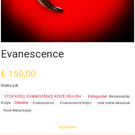
Evanescence
₺
150,00
Stokta yok
STOK KODU:
EVANESCENCE KOLYE ORJ-034
Kategoriler:
Aksesuarlar
,
Kolye
Etiketler:
Evanescence
Evanescence Kolye
rock metal aksesuar
Rock Metal kolye
Açıklama