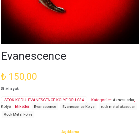
Evanescence
₺
150,00
Stokta yok
STOK KODU:
EVANESCENCE KOLYE ORJ-034
Kategoriler:
Aksesuarlar
,
Kolye
Etiketler:
Evanescence
Evanescence Kolye
rock metal aksesuar
Rock Metal kolye
Açıklama