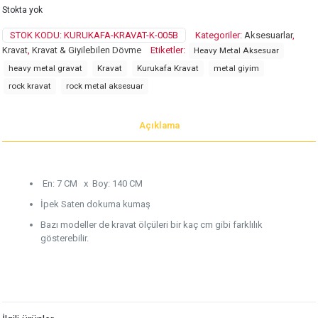
Stokta yok
STOK KODU:
KURUKAFA-KRAVAT-K-005B
Kategoriler:
Aksesuarlar
,
Kravat
,
Kravat & Giyilebilen Dövme
Etiketler:
Heavy Metal Aksesuar
heavy metal gravat
Kravat
Kurukafa Kravat
metal giyim
rock kravat
rock metal aksesuar
Açıklama
En: 7 CM x Boy: 140 CM
İpek Saten dokuma kumaş
Bazı modeller de kravat ölçüleri bir kaç cm gibi farklılık
gösterebilir.