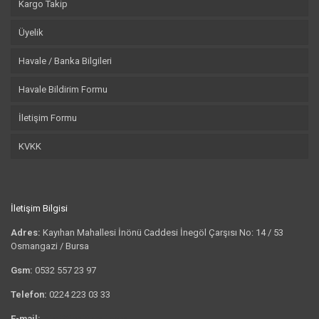
Kargo Takip
Üyelik
Havale / Banka Bilgileri
Havale Bildirim Formu
İletişim Formu
KVKK
İletişim Bilgisi
Adres:
Kayıhan Mahallesi İnönü Caddesi İnegöl Çarşısı No: 14 / 53
Osmangazi / Bursa
Gsm:
0532 557 23 97
Telefon:
0224 223 03 33
E-mail:
bilgi@tshirtkrali.com