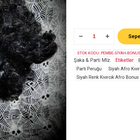
Siyah/Pink
Sepe
Bonus
Peruk
adet
STOK KODU:
PEMBE-SIYAH-BONUS-
Şaka & Parti Mlz.
Etiketler:
Parti Peruğu
Siyah Afro Kıvı
Siyah Renk Kıvırcık Afro Bonus