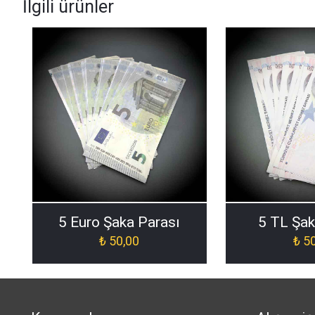
İlgili ürünler
5 Euro Şaka Parası
5 TL Şak
₺
50,00
₺
50