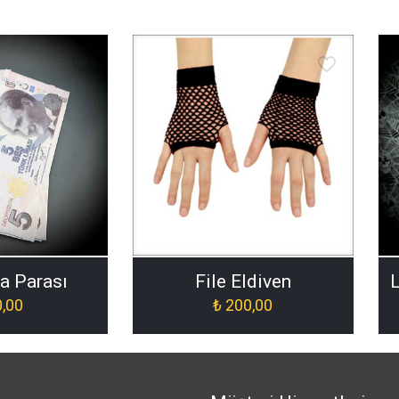
a Parası
File Eldiven
L
,00
₺
200,00