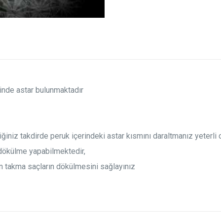
sinde astar bulunmaktadır
iğiniz takdirde peruk içerindeki astar kısmını daraltmanız yeterli 
n dökülme yapabilmektedir,
n takma saçların dökülmesini sağlayınız