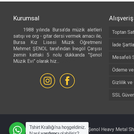
Kurumsal
Alışveriş
1988 yılında Bursa’da müzik aletleri
Toptan Sat
satışı ve org - gitar dersi vermek amacı ile,
Bursa Kız Lisesi Müzik Öğretmeni
İade Şartla
Mehmet ŞENOL tarafından İnegöl Çarşısı
zemin kattaki 5 nolu dükkanda "Şenol
Mesafeli 
Müzik Evi” olarak hiz...
Devamı...
Ödeme ve 
Gizlilik ve
SSL Güvenl
Tshirt Krallığı'na hoşgeldiniz.
All Rights Reserved © 1988 - 2026 Şenol Heavy Metal S
Nasıl
yardımcı
olabiliriz?