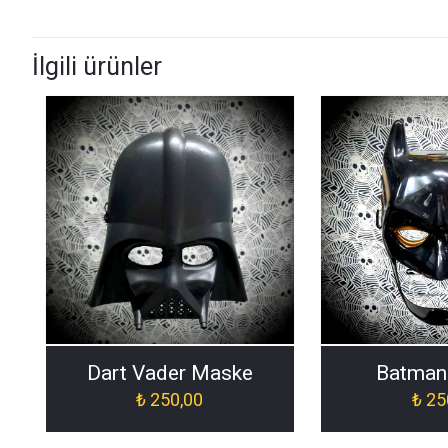
İlgili ürünler
Dart Vader Maske
Batman
₺
250,00
₺
25