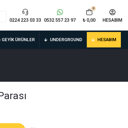
0
0224 223 03 33
0532 557 23 97
₺ 0,00
HESABIM
) GEYIK ÜRÜNLER
UNDERGROUND
HESABIM
Parası