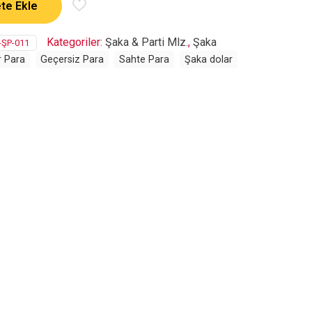
te Ekle
Kategoriler:
Şaka & Parti Mlz.
,
Şaka
-ŞP-011
 Para
Geçersiz Para
Sahte Para
Şaka dolar