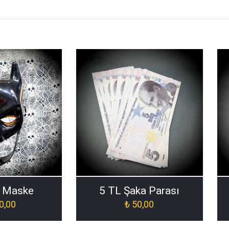
 Maske
5 TL Şaka Parası
0,00
₺
50,00