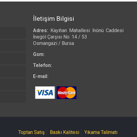
İletişim Bilgisi
Adres:
Kayıhan Mahallesi İnönü Caddesi
İnegöl Çarşısı No: 14 / 53
Osmangazi / Bursa
Gsm:
0532 557 23 97
Telefon:
0224 223 03 33
E-mail:
bilgi@tshirtkrali.com
Toptan Satış
Baskı Kalitesi
Yıkama Talimatı