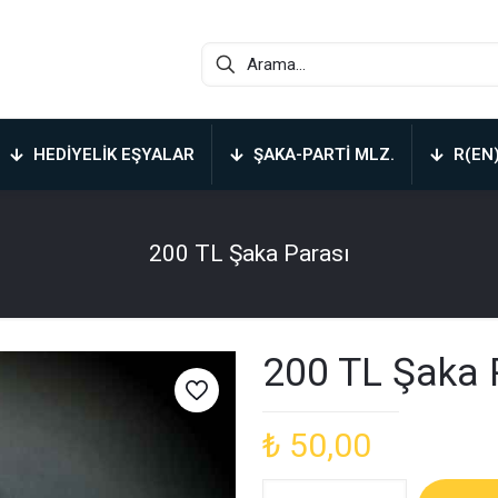
HEDIYELIK EŞYALAR
ŞAKA-PARTI MLZ.
R(EN
200 TL Şaka Parası
200 TL Şaka 
₺
50,00
200