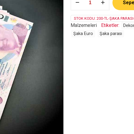
Sepe
TL
Şaka
Parası
STOK KODU:
200-TL-ŞAKA PARASI
adet
Malzemeleri
Etiketler:
Dekor
Şaka Euro
Şaka parası