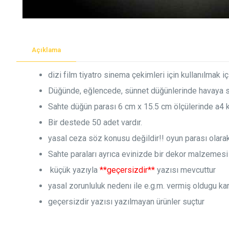
Açıklama
dizi film tiyatro sinema çekimleri için kullanılmak iç
Düğünde, eğlencede, sünnet düğünlerinde havaya sa
Sahte düğün parası 6 cm x 15.5 cm ölçülerinde a4 ka
Bir destede 50 adet vardır.
yasal ceza söz konusu değildir!! oyun parası olara
Sahte paraları ayrıca evinizde bir dekor malzemesi 
küçük yazıyla
**geçersizdir**
yazısı mevcuttur
yasal zorunluluk nedenı ile e.g.m. vermiş oldugu kar
geçersizdir yazısı yazılmayan ürünler suçtur