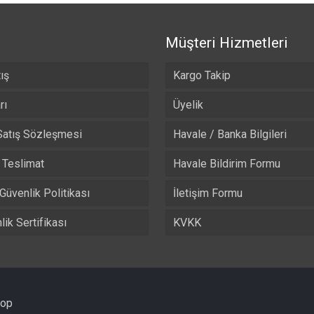
Müşteri Hizmetleri
ış
Kargo Takip
rı
Üyelik
Satış Sözleşmesi
Havale / Banka Bilgileri
Teslimat
Havale Bildirim Formu
 Güvenlik Politikası
İletişim Formu
ik Sertifikası
KVKK
hop