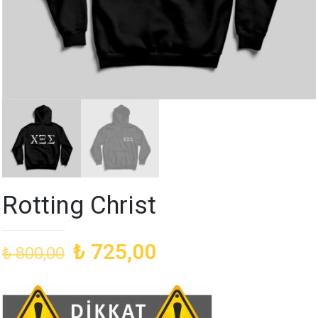
Rotting Christ
Orijinal
Şu
₺
725,00
₺
800,00
fiyat:
andaki
₺ 800,00.
fiyat:
₺ 725,00.