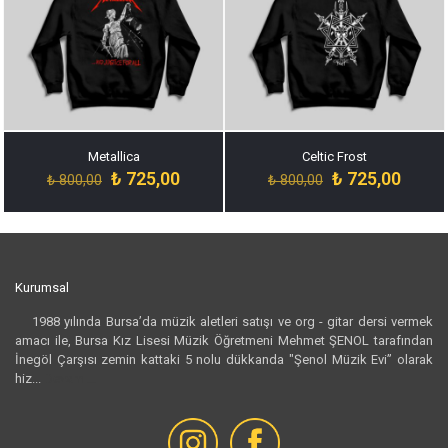
Metallica
Celtic Frost
Orijinal
Şu
Orijinal
Şu
₺
725,00
₺
725,00
₺
800,00
₺
800,00
fiyat:
andaki
fiyat:
andak
₺ 800,00.
fiyat:
₺ 800,00.
fiyat:
₺ 725,00.
₺ 725,
Kurumsal
1988 yılında Bursa’da müzik aletleri satışı ve org - gitar dersi vermek
amacı ile, Bursa Kız Lisesi Müzik Öğretmeni Mehmet ŞENOL tarafından
İnegöl Çarşısı zemin kattaki 5 nolu dükkanda "Şenol Müzik Evi” olarak
hiz...
Devamı...