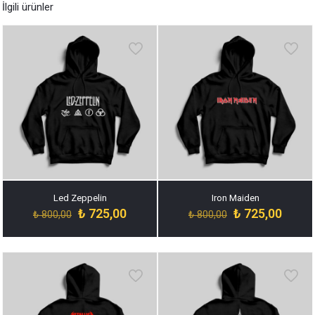
İlgili ürünler
Led Zeppelin
Iron Maiden
Orijinal
Şu
Orijinal
Şu
₺
725,00
₺
725,00
₺
800,00
₺
800,00
fiyat:
andaki
fiyat:
andak
₺ 800,00.
fiyat:
₺ 800,00.
fiyat:
₺ 725,00.
₺ 725,