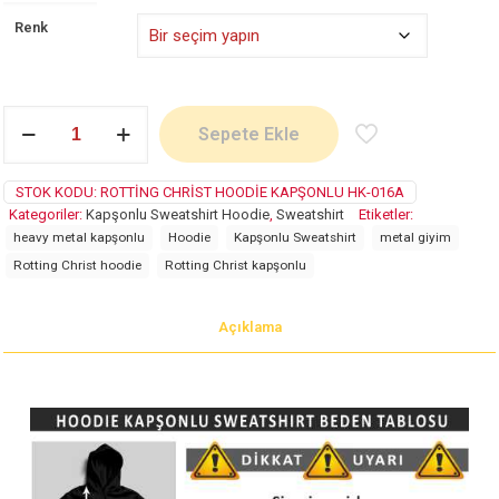
Renk
Rotting
Sepete Ekle
Christ
adet
STOK KODU:
ROTTING CHRIST HOODIE KAPŞONLU HK-016A
Kategoriler:
Kapşonlu Sweatshirt Hoodie
,
Sweatshirt
Etiketler:
heavy metal kapşonlu
Hoodie
Kapşonlu Sweatshirt
metal giyim
Rotting Christ hoodie
Rotting Christ kapşonlu
Açıklama