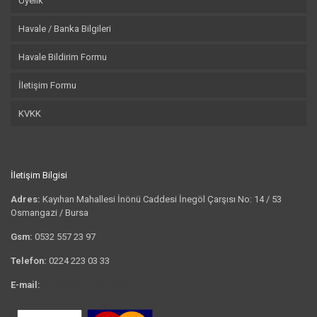
Üyelik
Havale / Banka Bilgileri
Havale Bildirim Formu
İletişim Formu
KVKK
İletişim Bilgisi
Adres:
Kayıhan Mahallesi İnönü Caddesi İnegöl Çarşısı No: 14 / 53
Osmangazi / Bursa
Gsm:
0532 557 23 97
Telefon:
0224 223 03 33
E-mail:
bilgi@tshirtkrali.com