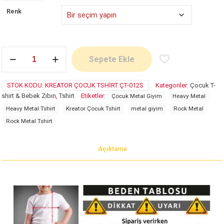
Renk
Kreator
Sepete Ekle
adet
STOK KODU:
KREATOR ÇOCUK TSHIRT ÇT-012S
Kategoriler:
Çocuk T-
shirt & Bebek Zıbın
,
Tshirt
Etiketler:
Çocuk Metal Giyim
Heavy Metal
Heavy Metal Tshirt
Kreator Çocuk Tshirt
metal giyim
Rock Metal
Rock Metal Tshirt
Açıklama