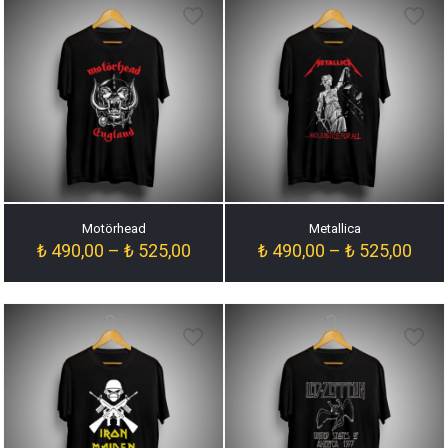
Motörhead
Metallica
Fiyat
Fiyat
₺
490,00
–
₺
525,00
₺
490,00
–
₺
525,00
aralığı:
aralığ
₺ 490,00
₺ 49
-
-
₺ 525,00
₺ 52