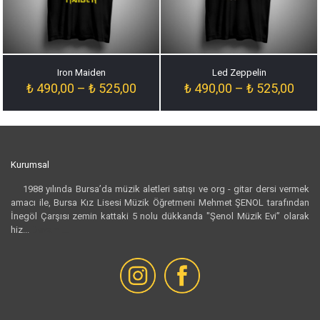
Iron Maiden
Led Zeppelin
Fiyat
Fiyat
₺
490,00
–
₺
525,00
₺
490,00
–
₺
525,00
aralığı:
aralığ
₺ 490,00
₺ 49
-
-
₺ 525,00
₺ 52
Kurumsal
1988 yılında Bursa’da müzik aletleri satışı ve org - gitar dersi vermek
amacı ile, Bursa Kız Lisesi Müzik Öğretmeni Mehmet ŞENOL tarafından
İnegöl Çarşısı zemin kattaki 5 nolu dükkanda "Şenol Müzik Evi” olarak
hiz...
Devamı...