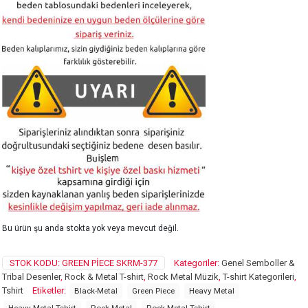
Bu ürün şu anda stokta yok veya mevcut değil.
STOK KODU:
GREEN PIECE SKRM-377
Kategoriler:
Genel Semboller &
Tribal Desenler
,
Rock & Metal T-shirt
,
Rock Metal Müzik
,
T-shirt Kategorileri
,
Tshirt
Etiketler:
Black-Metal
Green Piece
Heavy Metal
Heavy Metal Tshirt
Rock Metal
Rock Metal Tshirt