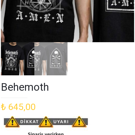
Behemoth
₺
645,00