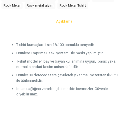
Rock Metal
Rock metal giyim
Rock Metal Tshirt
Açıklama
T-shirt kumaşları 1.sınıf %100 pamuklu penyedir.
Ürünlere Emprime Baskı yöntemi ile baskı yapılmıştır.
T-shirt modelleri bay ve bayan kullanımına uygun, basic yaka,
normal standart kesim unisex üründür.
Ürünler 30 derecede ters çevrilerek yıkanmalı ve tersten ılık ütü
ile ütülenmelidir.
İnsan sağlığına zararlı hiç bir madde içermezler. Güvenle
giyebilirsiniz.