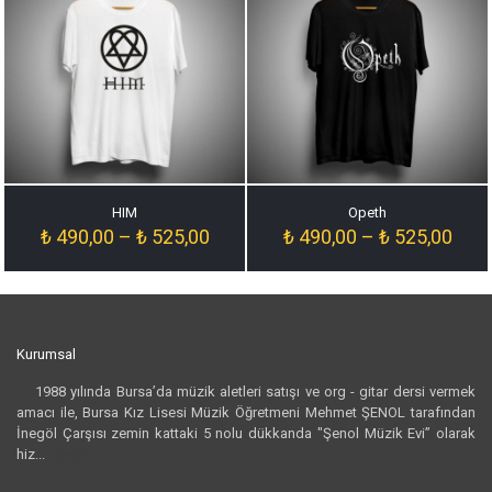
HIM
Opeth
Fiyat
Fiyat
₺
490,00
–
₺
525,00
₺
490,00
–
₺
525,00
aralığı:
aralığ
₺ 490,00
₺ 49
-
-
₺ 525,00
₺ 52
Kurumsal
1988 yılında Bursa’da müzik aletleri satışı ve org - gitar dersi vermek
amacı ile, Bursa Kız Lisesi Müzik Öğretmeni Mehmet ŞENOL tarafından
İnegöl Çarşısı zemin kattaki 5 nolu dükkanda "Şenol Müzik Evi” olarak
hiz...
Devamı...