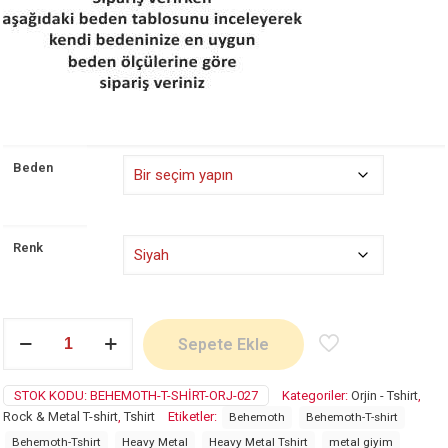
Beden
Renk
Behemoth
Sepete Ekle
adet
STOK KODU:
BEHEMOTH-T-SHIRT-ORJ-027
Kategoriler:
Orjin - Tshirt
,
Rock & Metal T-shirt
,
Tshirt
Etiketler:
Behemoth
Behemoth-T-shirt
Behemoth-Tshirt
Heavy Metal
Heavy Metal Tshirt
metal giyim