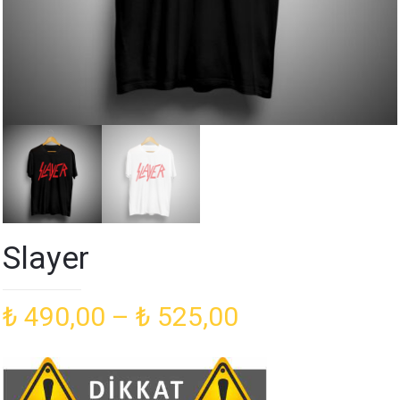
Slayer
Fiyat
₺
490,00
–
₺
525,00
aralığı:
₺ 490,00
-