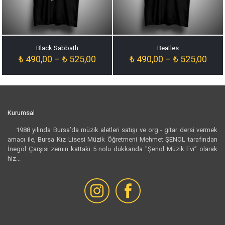
Black Sabbath
Beatles
Fiyat
Fiyat
₺
490,00
–
₺
525,00
₺
490,00
–
₺
525,00
aralığı:
aralığ
₺ 490,00
₺ 49
-
-
₺ 525,00
₺ 52
Kurumsal
1988 yılında Bursa’da müzik aletleri satışı ve org - gitar dersi vermek
amacı ile, Bursa Kız Lisesi Müzik Öğretmeni Mehmet ŞENOL tarafından
İnegöl Çarşısı zemin kattaki 5 nolu dükkanda "Şenol Müzik Evi” olarak
hiz...
Devamı...