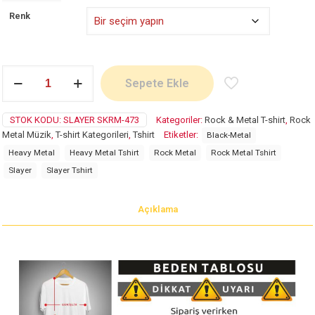
Renk
Slayer
Sepete Ekle
adet
STOK KODU:
SLAYER SKRM-473
Kategoriler:
Rock & Metal T-shirt
,
Rock
Metal Müzik
,
T-shirt Kategorileri
,
Tshirt
Etiketler:
Black-Metal
Heavy Metal
Heavy Metal Tshirt
Rock Metal
Rock Metal Tshirt
Slayer
Slayer Tshirt
Açıklama