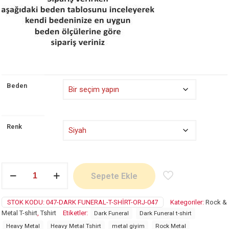
₺ 695,00
Beden
Renk
Dark
Sepete Ekle
Funeral
adet
STOK KODU:
047-DARK FUNERAL-T-SHIRT-ORJ-047
Kategoriler:
Rock &
Metal T-shirt
,
Tshirt
Etiketler:
Dark Funeral
Dark Funeral t-shirt
Heavy Metal
Heavy Metal Tshirt
metal giyim
Rock Metal