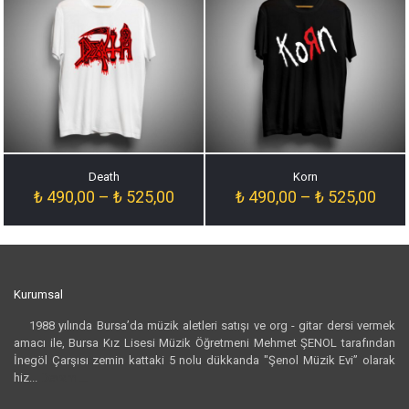
Death
Korn
Fiyat
Fiyat
₺
490,00
–
₺
525,00
₺
490,00
–
₺
525,00
aralığı:
aralığ
₺ 490,00
₺ 49
-
-
₺ 525,00
₺ 52
Kurumsal
1988 yılında Bursa’da müzik aletleri satışı ve org - gitar dersi vermek
amacı ile, Bursa Kız Lisesi Müzik Öğretmeni Mehmet ŞENOL tarafından
İnegöl Çarşısı zemin kattaki 5 nolu dükkanda "Şenol Müzik Evi” olarak
hiz...
Devamı...