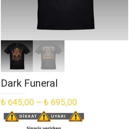
Dark Funeral
Fiyat
₺
645,00
–
₺
695,00
aralığı:
₺ 645,00
-