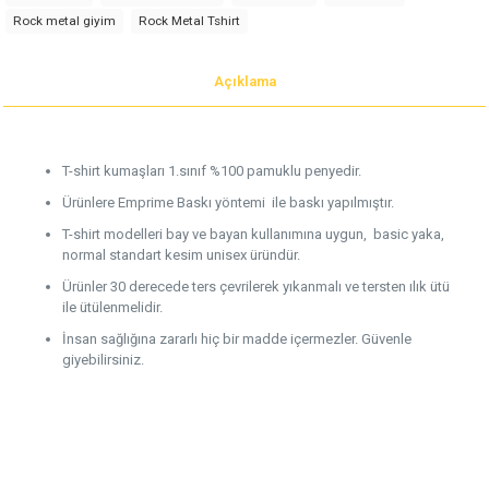
Rock metal giyim
Rock Metal Tshirt
Açıklama
T-shirt kumaşları 1.sınıf %100 pamuklu penyedir.
Ürünlere Emprime Baskı yöntemi ile baskı yapılmıştır.
T-shirt modelleri bay ve bayan kullanımına uygun, basic yaka,
normal standart kesim unisex üründür.
Ürünler 30 derecede ters çevrilerek yıkanmalı ve tersten ılık ütü
ile ütülenmelidir.
İnsan sağlığına zararlı hiç bir madde içermezler. Güvenle
giyebilirsiniz.