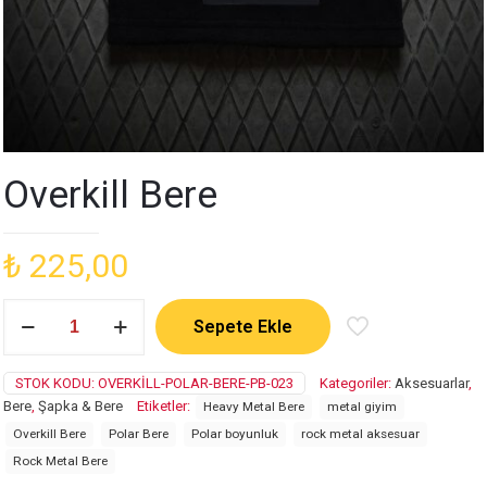
Overkill Bere
₺
225,00
Overkill
Sepete Ekle
Bere
adet
STOK KODU:
OVERKILL-POLAR-BERE-PB-023
Kategoriler:
Aksesuarlar
,
Bere
,
Şapka & Bere
Etiketler:
Heavy Metal Bere
metal giyim
Overkill Bere
Polar Bere
Polar boyunluk
rock metal aksesuar
Rock Metal Bere