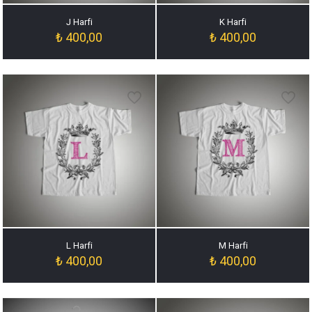
J Harfi
K Harfi
₺
400,00
₺
400,00
L Harfi
M Harfi
₺
400,00
₺
400,00