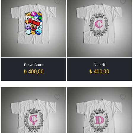
Brawl Stars
C Harfi
₺
400,00
₺
400,00