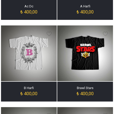
Ac Dc
A Harfi
₺
400,00
₺
400,00
B Harfi
Brawl Stars
₺
400,00
₺
400,00