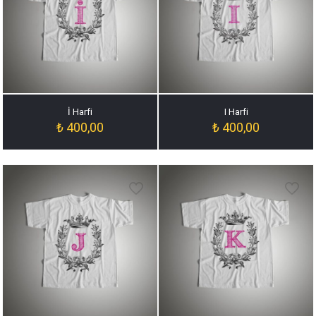
İ Harfi
I Harfi
₺
400,00
₺
400,00