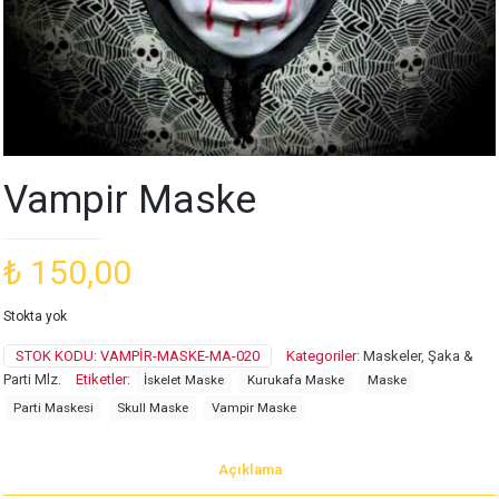
Vampir Maske
₺
150,00
Stokta yok
STOK KODU:
VAMPIR-MASKE-MA-020
Kategoriler:
Maskeler
,
Şaka &
Parti Mlz.
Etiketler:
İskelet Maske
Kurukafa Maske
Maske
Parti Maskesi
Skull Maske
Vampir Maske
Açıklama