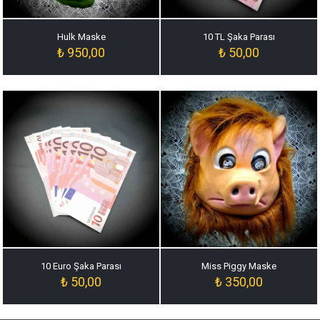
Hulk Maske
10 TL Şaka Parası
₺
950,00
₺
50,00
10 Euro Şaka Parası
Miss Piggy Maske
₺
50,00
₺
350,00