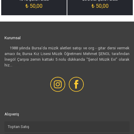
₺
50,00
₺
50,00
Kurumsal
1988 yılında Bursa’da müzik aletleri satışı ve org - gitar dersi vermek
amacı ile, Bursa Kız Lisesi Müzik Öğretmeni Mehmet ŞENOL tarafından
İnegöl Çarşısı zemin kattaki 5 nolu dükkanda "Şenol Müzik Evi” olarak
hiz...
Devamı...
Alışveriş
Toptan Satış